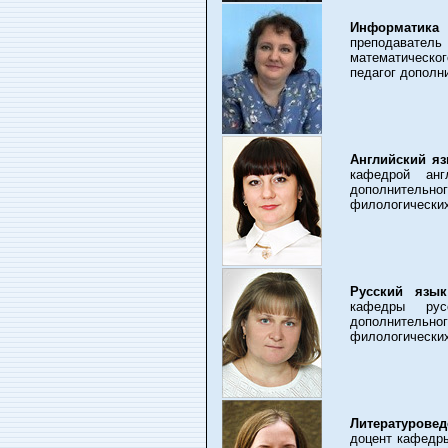
Информатика
преподавате
математическ
педагог дополн
Английский я
кафедрой анг
дополнитель
филологических
Русский язык
кафедры рус
дополнитель
филологических
Литературовед
доцент кафедры