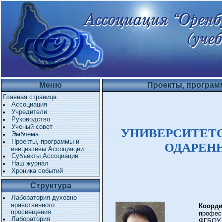
Меню
Проекты, програм
Главная страница
Ассоциация
Учредители
Руководство
Ученый совет
УНИВЕРСИТЕТ
Эмблема
Проекты, программы и
ОДАРЕН
инициативы Ассоциации
Субъекты Ассоциации
Наш журнал
Хроника событий
Структура
Лаборатория духовно-
нравственного
Коорди
просвещения
профес
Лаборатория
ФГБОУ