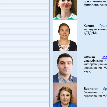
дополнитель
филологических
Гусл
Химия
-
кафедры химии 
«ДТДиМ»;
Физика
-
На
радиофизики и
информационн
образования М
наук;
Др
Биология
-
биохимии и м
образования МА