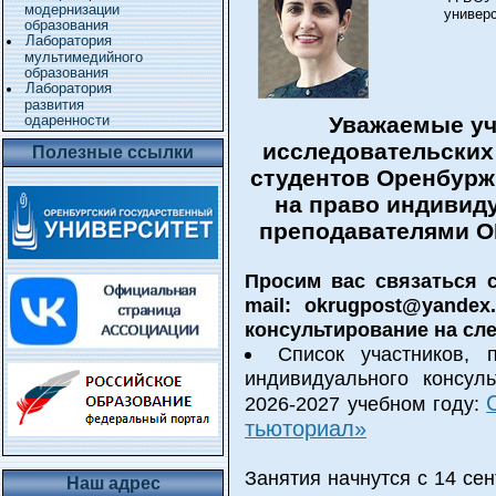
модернизации
универс
образования
Лаборатория
мультимедийного
образования
Лаборатория
развития
Уважаемые уч
одаренности
исследовательских
Полезные ссылки
студентов Оренбурж
на право индивид
преподавателями ОГ
Просим вас связаться с 
mail: okrugpost@yande
консультирование на сл
Список участников, 
индивидуального консул
2026-2027 учебном году:
тьюториал»
Занятия начнутся с 14 сен
Наш адрес